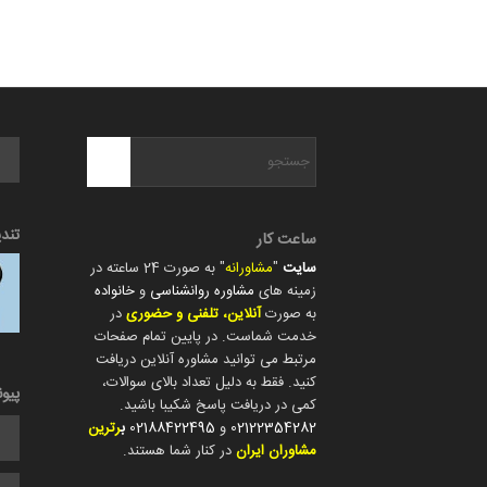
تند
ساعت کار
سایت
"
مشاورانه
" به صورت 24 ساعته در
زمینه های
مشاوره روانشناسی
و
خانواده
به صورت
آنلاین، تلفنی و حضوری
در
خدمت شماست. در پایین تمام صفحات
مرتبط می توانید مشاوره آنلاین دریافت
کنید. فقط به دلیل تعداد بالای سوالات،
پیو
کمی در دریافت پاسخ شکیبا باشید.
02122354282
و
02188422495
ب
رترین
مشاوران ایران
در کنار شما هستند.