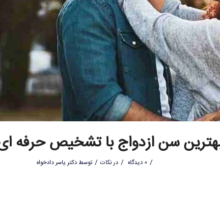
هترین سن ازدواج با تشخیص حرفه ای
/
/
/
0 دیدگاه
در
نکات
توسط
دکتر یاسر دادخواه