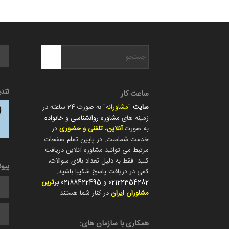
تند
ساعت کار
سایت
"
مشاورانه
" به صورت 24 ساعته در
زمینه های
مشاوره روانشناسی
و
خانواده
به صورت
آنلاین، تلفنی و حضوری
در
خدمت شماست. در پایین تمام صفحات
مرتبط می توانید مشاوره آنلاین دریافت
کنید. فقط به دلیل تعداد بالای سوالات،
پیو
کمی در دریافت پاسخ شکیبا باشید.
02122354282
و
02188422495
ب
رترین
مشاوران ایران
در کنار شما هستند.
همکاری با سازمان های: