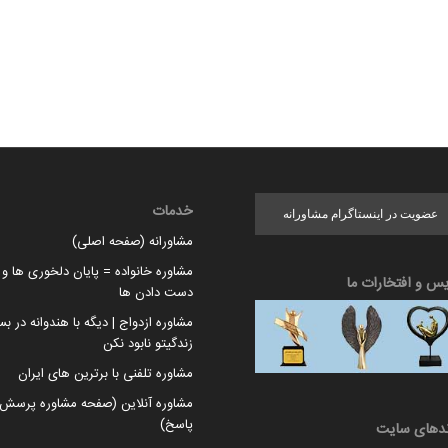
خدمات
عضویت در اینستاگرام مشاورانه
مشاورانه (صفحه اصلی)
مشاوره خانواده = پایان دلخوری ها و ا
یس و افتخارات ما
دست دادن ها
مشاوره ازدواج | دیگه با هندوانه در بس
زندگیتو نابود نکن
مشاوره تلفنی با برترین های ایران
مشاوره آنلاین (صفحه مشاوره پرسش 
پاسخ)
ندهای سایت