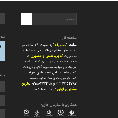
تند
ساعت کار
سایت
"
مشاورانه
" به صورت 24 ساعته در
زمینه های
مشاوره روانشناسی
و
خانواده
به صورت
آنلاین، تلفنی و حضوری
در
خدمت شماست. در پایین تمام صفحات
مرتبط می توانید مشاوره آنلاین دریافت
کنید. فقط به دلیل تعداد بالای سوالات،
پیو
کمی در دریافت پاسخ شکیبا باشید.
02122354282
و
02188422495
ب
رترین
مشاوران ایران
در کنار شما هستند.
همکاری با سازمان های: