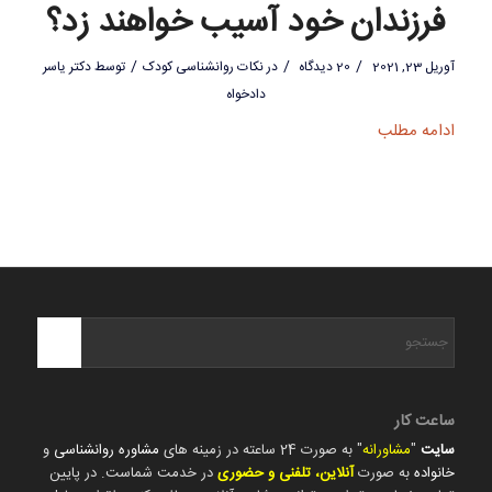
فرزندان خود آسیب خواهند زد؟
/
/
/
آوریل 23, 2021
20 دیدگاه
در
نکات روانشناسی کودک
توسط
دکتر یاسر
دادخواه
ادامه مطلب
ساعت کار
سایت
"
مشاورانه
" به صورت 24 ساعته در زمینه های
مشاوره روانشناسی
و
خانواده
به صورت
آنلاین، تلفنی و حضوری
در خدمت شماست. در پایین