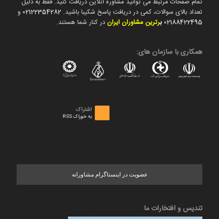
تمام صفحات مرتبط می توانید مشاوره آنلاین دریافت کنید. فقط به دلیل
تعداد بالای سوالات، کمی در دریافت پاسخ شکیبا باشید.
02122354282
و
02188422495
ب
رترین مشاوران ایران
در کنار شما هستند.
همکاری با سازمان های:
اشتراک
به خوراک RSS
عضویت در اینستاگرام مشاورانه
تندیس و افتخارات ما