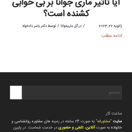
آیا تاثیر ماری جوانا بر بی خوابی
کشنده است؟
/
/
ژانویه 22, 2023
در
گل ماریجوانا
توسط
دکتر یاسر دادخواه
ادامه مطلب
ساعت کار
سایت
"
مشاورانه
" به صورت 24 ساعته در زمینه های
مشاوره روانشناسی
و
خانواده
به صورت
آنلاین، تلفنی و حضوری
در خدمت شماست. در پایین