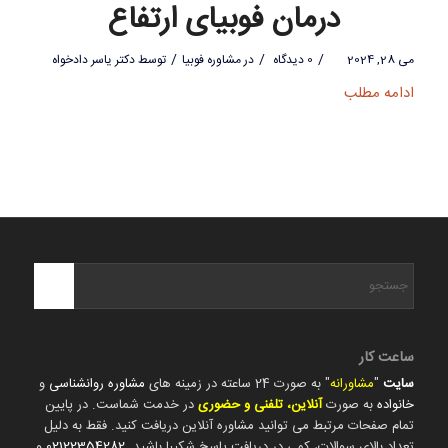
درمان فوبیای ارتفاع
/
/
/
می 28, 2024
0 دیدگاه
در
مشاوره فوبیا
توسط
دکتر یاسر دادخواه
ادامه مطلب
ساعت کار
سایت
"
مشاورانه
" به صورت 24 ساعته در زمینه های
مشاوره روانشناسی
و
خانواده
به صورت
آنلاین، تلفنی و حضوری
در خدمت شماست. در پایین
تمام صفحات مرتبط می توانید مشاوره آنلاین دریافت کنید. فقط به دلیل
تعداد بالای سوالات، کمی در دریافت پاسخ شکیبا باشید.
02122354282
و