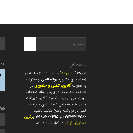
تند
ساعت کار
سایت
"
مشاورانه
" به صورت 24 ساعته در
زمینه های
مشاوره روانشناسی
و
خانواده
به صورت
آنلاین، تلفنی و حضوری
در
خدمت شماست. در پایین تمام صفحات
مرتبط می توانید مشاوره آنلاین دریافت
کنید. فقط به دلیل تعداد بالای سوالات،
پیو
کمی در دریافت پاسخ شکیبا باشید.
02122354282
و
02188422495
ب
رترین
مشاوران ایران
در کنار شما هستند.