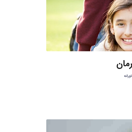
مان
ورانه