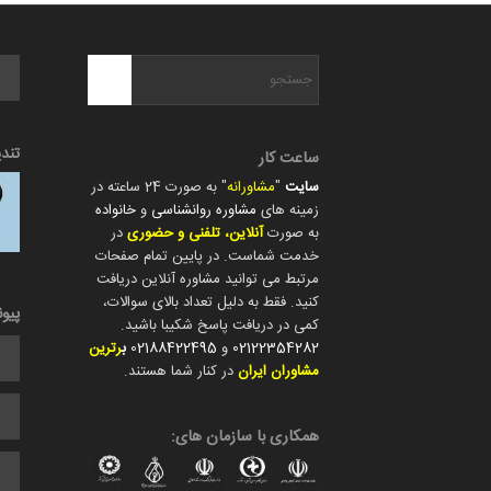
تند
ساعت کار
سایت
"
مشاورانه
" به صورت 24 ساعته در
زمینه های
مشاوره روانشناسی
و
خانواده
به صورت
آنلاین، تلفنی و حضوری
در
خدمت شماست. در پایین تمام صفحات
مرتبط می توانید مشاوره آنلاین دریافت
کنید. فقط به دلیل تعداد بالای سوالات،
پیو
کمی در دریافت پاسخ شکیبا باشید.
02122354282
و
02188422495
ب
رترین
مشاوران ایران
در کنار شما هستند.
همکاری با سازمان های: