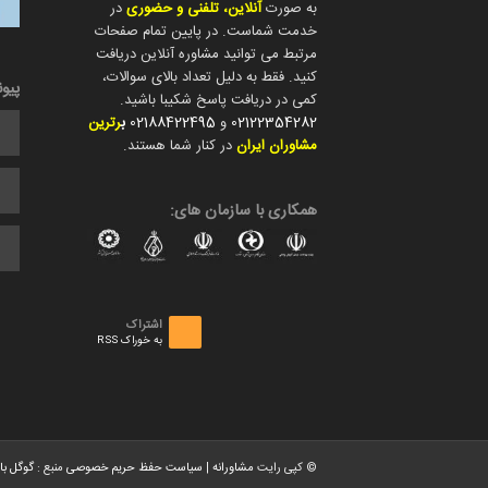
به صورت
آنلاین، تلفنی و حضوری
در
خدمت شماست. در پایین تمام صفحات
مرتبط می توانید مشاوره آنلاین دریافت
کنید. فقط به دلیل تعداد بالای سوالات،
پیو
کمی در دریافت پاسخ شکیبا باشید.
02122354282
و
02188422495
ب
رترین
مشاوران ایران
در کنار شما هستند.
همکاری با سازمان های:
اشتراک
به خوراک RSS
© کپی رایت
مشاورانه
|
سیاست حفظ حریم خصوصی
منبع :
گوگل با