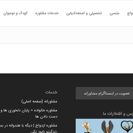
واج
جنسی
تحصیلی و استعدادیابی
خدمات مشاوره
کودک و نوجوان
خدمات
عضویت در اینستاگرام مشاورانه
مشاورانه (صفحه اصلی)
مشاوره خانواده = پایان دلخوری ها و ا
یس و افتخارات ما
دست دادن ها
مشاوره ازدواج | دیگه با هندوانه در بس
زندگیتو نابود نکن