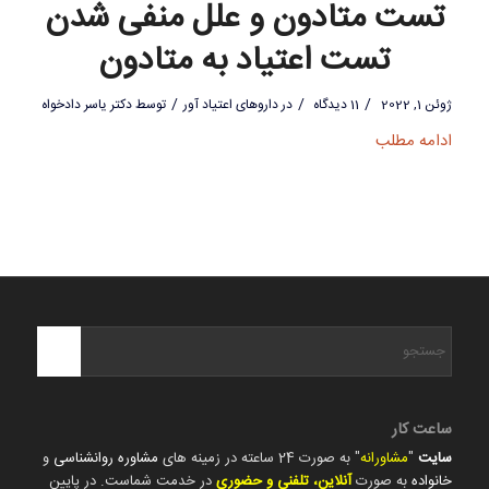
تست متادون و علل منفی شدن
تست اعتیاد به متادون
/
/
/
ژوئن 1, 2022
11 دیدگاه
در
داروهای اعتیاد آور
توسط
دکتر یاسر دادخواه
ادامه مطلب
ساعت کار
سایت
"
مشاورانه
" به صورت 24 ساعته در زمینه های
مشاوره روانشناسی
و
خانواده
به صورت
آنلاین، تلفنی و حضوری
در خدمت شماست. در پایین