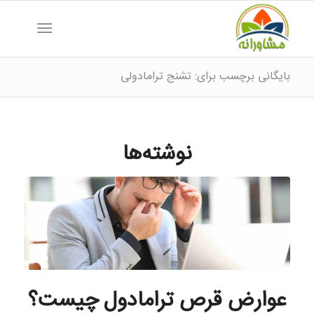
بایگانی برچسب برای: تشنج ترامادولی
نوشته‌ها
عوارض قرص ترامادول چیست؟