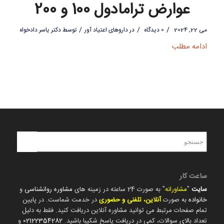
عوارض ترامادول 100 و 200
/
/
/
می 22, 2024
0 دیدگاه
در
داروهای اعتیاد آور
توسط
دکتر یاسر دادخواه
ادامه مطلب
ساعت کار
سایت
"
مشاورانه
" به صورت 24 ساعته در زمینه های
مشاوره روانشناسی
و
خانواده
به صورت
آنلاین، تلفنی و حضوری
در خدمت شماست. در پایین
تمام صفحات مرتبط می توانید مشاوره آنلاین دریافت کنید. فقط به دلیل
تعداد بالای سوالات، کمی در دریافت پاسخ شکیبا باشید.
02122354282
و