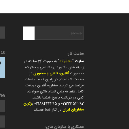
تند
ساعت کار
سایت
"
مشاورانه
" به صورت 24 ساعته در
زمینه های
مشاوره روانشناسی
و
خانواده
به صورت
آنلاین، تلفنی و حضوری
در
خدمت شماست. در پایین تمام صفحات
مرتبط می توانید مشاوره آنلاین دریافت
کنید. فقط به دلیل تعداد بالای سوالات،
پیو
کمی در دریافت پاسخ شکیبا باشید.
02122354282
و
02188422495
ب
رترین
مشاوران ایران
در کنار شما هستند.
همکاری با سازمان های: