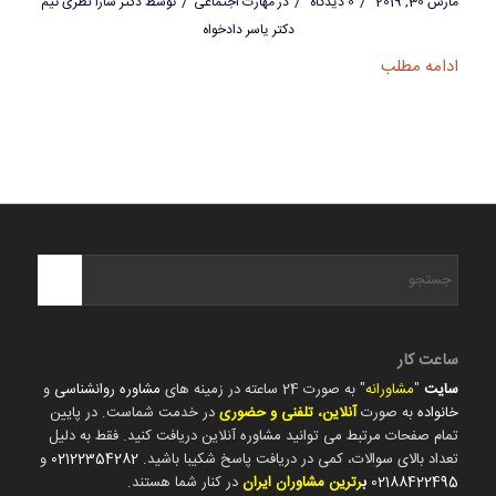
/
/
/
مارس 30, 2019
0 دیدگاه
در
مهارت اجتماعی
توسط
دکتر سارا نظری تیم
دکتر یاسر دادخواه
ادامه مطلب
ساعت کار
سایت
"
مشاورانه
" به صورت 24 ساعته در زمینه های
مشاوره روانشناسی
و
خانواده
به صورت
آنلاین، تلفنی و حضوری
در خدمت شماست. در پایین
تمام صفحات مرتبط می توانید مشاوره آنلاین دریافت کنید. فقط به دلیل
تعداد بالای سوالات، کمی در دریافت پاسخ شکیبا باشید.
02122354282
و
02188422495
ب
رترین مشاوران ایران
در کنار شما هستند.