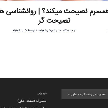
همسرم نصیحت میکند؟ | روانشناسی ه
نصیحت گر
/
/
/
0 دیدگاه
در
آموزش خانواده
توسط
دکتر دادخواه
خدمات
عضویت در اینستاگرام مشاورانه
مشاورانه (صفحه اصلی)