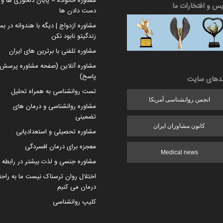
مشاوره خانواده = پایان دلخوری ها و ا
یس و افتخارات ما
دست دادن ها
مشاوره ازدواج | دیگه با هندوانه در بس
زندگیتو نابود نکن
مشاوره تلفنی با برترین های ایران
مشاوره آنلاین (صفحه مشاوره پرسش 
پاسخ)
ندهای سایت
تست روانشناسی به همراه تحلیل
انجمن روانشناسی آمریکا
مشاوره روانشناسی و درمان های
تضمینی
کانون مشاوران ایران
مشاوره تحصیلی و استعدادیابی
معجزه برای درمان افسردگی
Medical news
مشاوره جنسی و لذت بیشتر در رابطه
اختلال روان ترسناک نیست ما به راح
درمان می کنیم
کلیپ روانشناسی