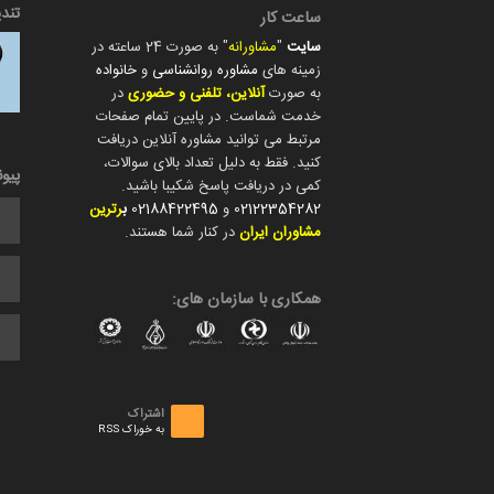
تند
ساعت کار
سایت
"
مشاورانه
" به صورت 24 ساعته در
زمینه های
مشاوره روانشناسی
و
خانواده
به صورت
آنلاین، تلفنی و حضوری
در
خدمت شماست. در پایین تمام صفحات
مرتبط می توانید مشاوره آنلاین دریافت
کنید. فقط به دلیل تعداد بالای سوالات،
پیو
کمی در دریافت پاسخ شکیبا باشید.
02122354282
و
02188422495
ب
رترین
مشاوران ایران
در کنار شما هستند.
همکاری با سازمان های:
اشتراک
به خوراک RSS