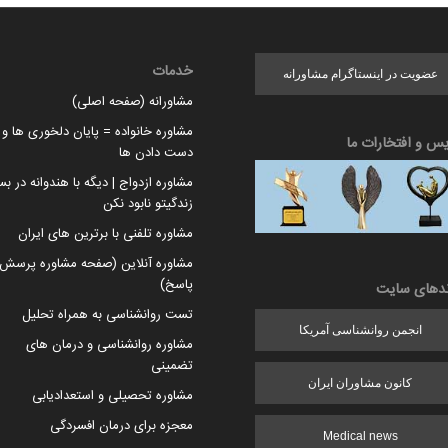
خدمات
عضویت در اینستاگرام مشاورانه
مشاورانه (صفحه اصلی)
مشاوره خانواده = پایان دلخوری ها و ا
یس و افتخارات ما
دست دادن ها
مشاوره ازدواج | دیگه با هندوانه در بس
زندگیتو نابود نکن
مشاوره تلفنی با برترین های ایران
مشاوره آنلاین (صفحه مشاوره پرسش 
پاسخ)
ندهای سایت
تست روانشناسی به همراه تحلیل
انجمن روانشناسی آمریکا
مشاوره روانشناسی و درمان های
تضمینی
کانون مشاوران ایران
مشاوره تحصیلی و استعدادیابی
معجزه برای درمان افسردگی
Medical news