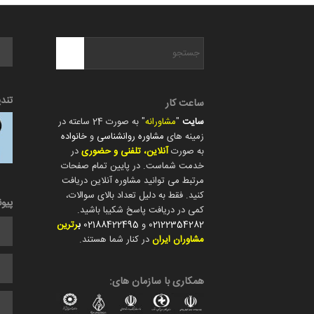
تند
ساعت کار
سایت
"
مشاورانه
" به صورت 24 ساعته در
زمینه های
مشاوره روانشناسی
و
خانواده
به صورت
آنلاین، تلفنی و حضوری
در
خدمت شماست. در پایین تمام صفحات
مرتبط می توانید مشاوره آنلاین دریافت
کنید. فقط به دلیل تعداد بالای سوالات،
پیو
کمی در دریافت پاسخ شکیبا باشید.
02122354282
و
02188422495
ب
رترین
مشاوران ایران
در کنار شما هستند.
همکاری با سازمان های: