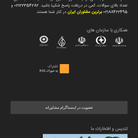
تعداد بالای سوالات، کمی در دریافت پاسخ شکیبا باشید.
02122354282
و
02188422495
ب
رترین مشاوران ایران
در کنار شما هستند.
همکاری با سازمان های:
اشتراک
به خوراک RSS
عضویت در اینستاگرام مشاورانه
تندیس و افتخارات ما