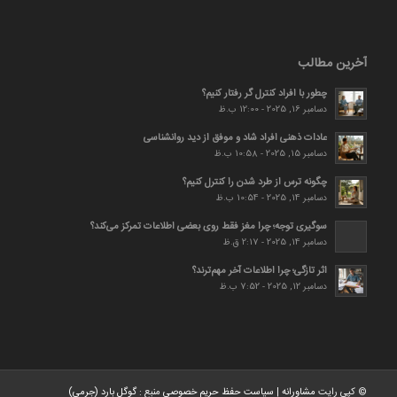
آخرین مطالب
چطور با افراد کنترل گر رفتار کنیم؟
دسامبر 16, 2025 - 12:00 ب.ظ
عادات ذهنی افراد شاد و موفق از دید روانشناسی
دسامبر 15, 2025 - 10:58 ب.ظ
چگونه ترس از طرد شدن را کنترل کنیم؟
دسامبر 14, 2025 - 10:54 ب.ظ
سوگیری توجه؛ چرا مغز فقط روی بعضی اطلاعات تمرکز می‌کند؟
دسامبر 14, 2025 - 2:17 ق.ظ
اثر تازگی؛ چرا اطلاعات آخر مهم‌ترند؟
دسامبر 12, 2025 - 7:52 ب.ظ
© کپی رایت
مشاورانه
|
سیاست حفظ حریم خصوصی
منبع :
گوگل بارد (جرمی)