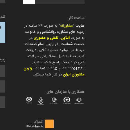
تند
ساعت کار
سایت
"
مشاورانه
" به صورت 24 ساعته در
زمینه های
مشاوره روانشناسی
و
خانواده
به صورت
آنلاین، تلفنی و حضوری
در
خدمت شماست. در پایین تمام صفحات
مرتبط می توانید مشاوره آنلاین دریافت
کنید. فقط به دلیل تعداد بالای سوالات،
پیو
کمی در دریافت پاسخ شکیبا باشید.
02122354282
و
02188422495
ب
رترین
مشاوران ایران
در کنار شما هستند.
همکاری با سازمان های:
اشتراک
به خوراک RSS