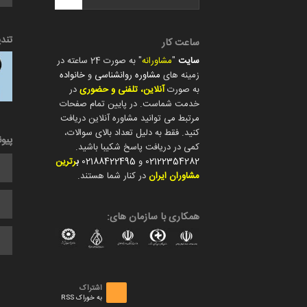
تند
ساعت کار
سایت
"
مشاورانه
" به صورت 24 ساعته در
زمینه های
مشاوره روانشناسی
و
خانواده
به صورت
آنلاین، تلفنی و حضوری
در
خدمت شماست. در پایین تمام صفحات
مرتبط می توانید مشاوره آنلاین دریافت
کنید. فقط به دلیل تعداد بالای سوالات،
پیو
کمی در دریافت پاسخ شکیبا باشید.
02122354282
و
02188422495
ب
رترین
مشاوران ایران
در کنار شما هستند.
همکاری با سازمان های:
اشتراک
به خوراک RSS