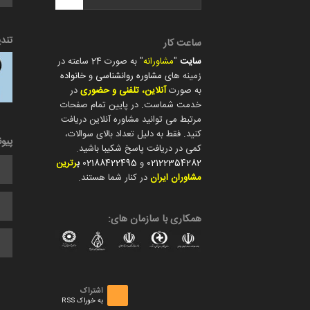
تند
ساعت کار
سایت
"
مشاورانه
" به صورت 24 ساعته در
زمینه های
مشاوره روانشناسی
و
خانواده
به صورت
آنلاین، تلفنی و حضوری
در
خدمت شماست. در پایین تمام صفحات
مرتبط می توانید مشاوره آنلاین دریافت
کنید. فقط به دلیل تعداد بالای سوالات،
پیو
کمی در دریافت پاسخ شکیبا باشید.
02122354282
و
02188422495
ب
رترین
مشاوران ایران
در کنار شما هستند.
همکاری با سازمان های:
اشتراک
به خوراک RSS