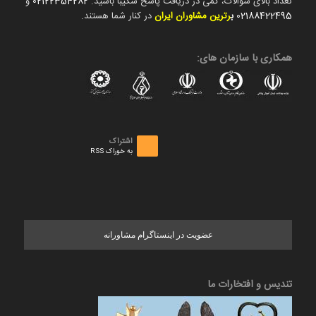
تعداد بالای سوالات، کمی در دریافت پاسخ شکیبا باشید.
02122354282
و
02188422495
ب
رترین مشاوران ایران
در کنار شما هستند.
همکاری با سازمان های:
اشتراک
به خوراک RSS
عضویت در اینستاگرام مشاورانه
تندیس و افتخارات ما