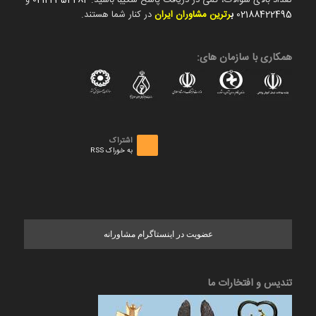
تعداد بالای سوالات، کمی در دریافت پاسخ شکیبا باشید.
02122354282
و
02188422495
ب
رترین مشاوران ایران
در کنار شما هستند.
همکاری با سازمان های:
اشتراک
به خوراک RSS
عضویت در اینستاگرام مشاورانه
تندیس و افتخارات ما