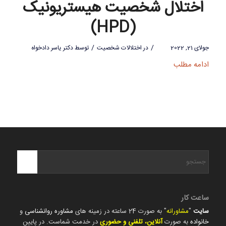
اختلال شخصیت هیستریونیک
(HPD)
/
/
جولای 21, 2022
در
اختلالات شخصیت
توسط
دکتر یاسر دادخواه
ادامه مطلب
ساعت کار
سایت
"
مشاورانه
" به صورت 24 ساعته در زمینه های
مشاوره روانشناسی
و
خانواده
به صورت
آنلاین، تلفنی و حضوری
در خدمت شماست. در پایین