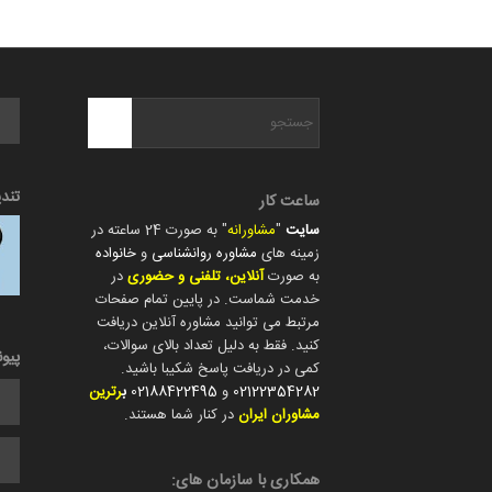
تند
ساعت کار
سایت
"
مشاورانه
" به صورت 24 ساعته در
زمینه های
مشاوره روانشناسی
و
خانواده
به صورت
آنلاین، تلفنی و حضوری
در
خدمت شماست. در پایین تمام صفحات
مرتبط می توانید مشاوره آنلاین دریافت
کنید. فقط به دلیل تعداد بالای سوالات،
پیو
کمی در دریافت پاسخ شکیبا باشید.
02122354282
و
02188422495
ب
رترین
مشاوران ایران
در کنار شما هستند.
همکاری با سازمان های: