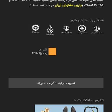
تعداد بالای سوالات، کمی در دریافت پاسخ شکیبا باشید.
02122354282
و
02188422495
ب
رترین مشاوران ایران
در کنار شما هستند.
همکاری با سازمان های:
اشتراک
به خوراک RSS
عضویت در اینستاگرام مشاورانه
تندیس و افتخارات ما