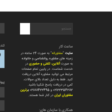
تند
ساعت کار
سایت
"
مشاورانه
" به صورت 24 ساعته در
زمینه های
مشاوره روانشناسی
و
خانواده
به صورت
آنلاین، تلفنی و حضوری
در
خدمت شماست. در پایین تمام صفحات
مرتبط می توانید مشاوره آنلاین دریافت
کنید. فقط به دلیل تعداد بالای سوالات،
پیو
کمی در دریافت پاسخ شکیبا باشید.
02122354282
و
02188422495
ب
رترین
مشاوران ایران
در کنار شما هستند.
همکاری با سازمان های: