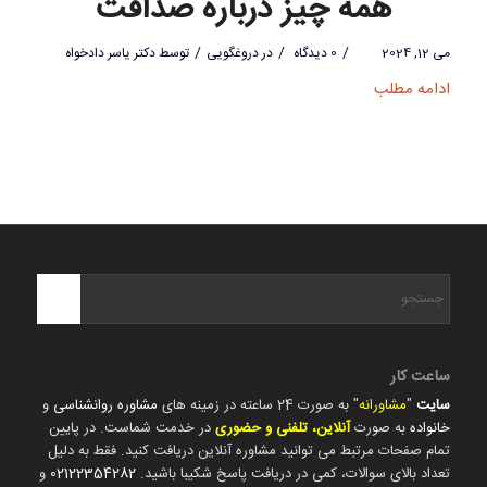
همه چیز درباره صداقت
/
/
/
می 12, 2024
0 دیدگاه
در
دروغگویی
توسط
دکتر یاسر دادخواه
ادامه مطلب
ساعت کار
سایت
"
مشاورانه
" به صورت 24 ساعته در زمینه های
مشاوره روانشناسی
و
خانواده
به صورت
آنلاین، تلفنی و حضوری
در خدمت شماست. در پایین
تمام صفحات مرتبط می توانید مشاوره آنلاین دریافت کنید. فقط به دلیل
تعداد بالای سوالات، کمی در دریافت پاسخ شکیبا باشید.
02122354282
و