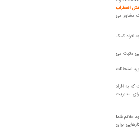
متحانات درک
ش اضطراب
ک مشاور می
ه افراد کمک
یی مثبت می
رد امتحانات
ی است که به افراد
د را تغییر دهند. CBT می تواند برای مدیریت
د علائم شما
رهایی برای