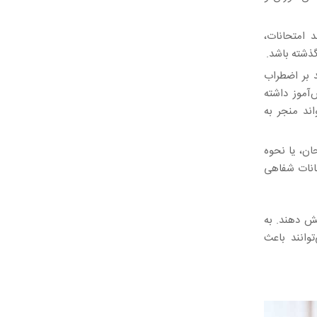
 امتحانات،
ذشته باشد.
د بر اضطراب
‌آموز داشته
ند منجر به
ان، یا نحوه
حانات شفاهی
یش دهند. به
ب فراگیر (GAD) و اختلال اضطراب اجتماعی (SAD) می‌توانند باعث