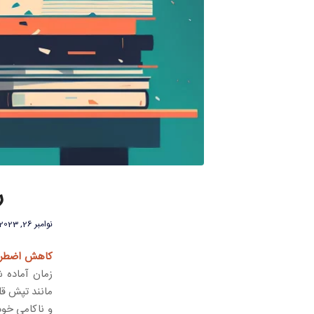
ر
نوامبر 26, 2023
کاهش اضطراب
زمان آماده 
مانند تپش ق
و ناکامی خود