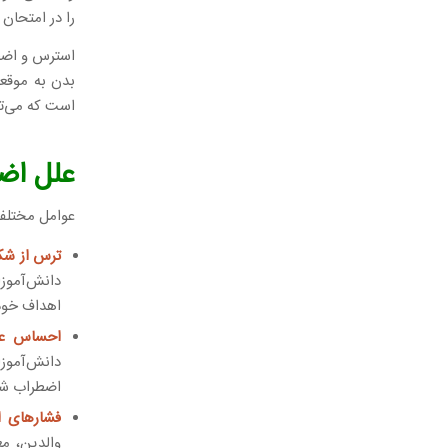
را در امتحان
استرس و اضطر
بدن به موقع
است که می‌تو
علل اض
عوامل مختلفی
ترس از شک
دانش‌آموز
اهداف خود 
احساس عد
دانش‌آموز
اضطراب شو
فشارهای ا
والدین، م