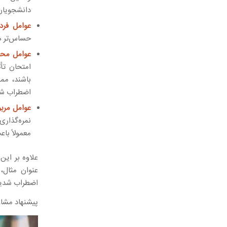
دانشجویان 
عوامل فرد
حساس‌تر هس
عوامل محی
امتحان تأث
باشند، مم
اضطراب شو
عوامل مربو
نمره‌گذاری
معمولاً با
علاوه بر این
اضطراب شدید 
پیشنهاد مشاو