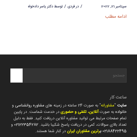
/
/
سپتامبر 21, 2022
در
فردی
توسط
دکتر یاسر دادخواه
ادامه مطلب
ساعت کار
سایت
"
مشاورانه
" به صورت 24 ساعته در زمینه های
مشاوره روانشناسی
و
خانواده
به صورت
آنلاین، تلفنی و حضوری
در خدمت شماست. در پایین
تمام صفحات مرتبط می توانید مشاوره آنلاین دریافت کنید. فقط به دلیل
تعداد بالای سوالات، کمی در دریافت پاسخ شکیبا باشید.
02122354282
و
02188422495
ب
رترین مشاوران ایران
در کنار شما هستند.