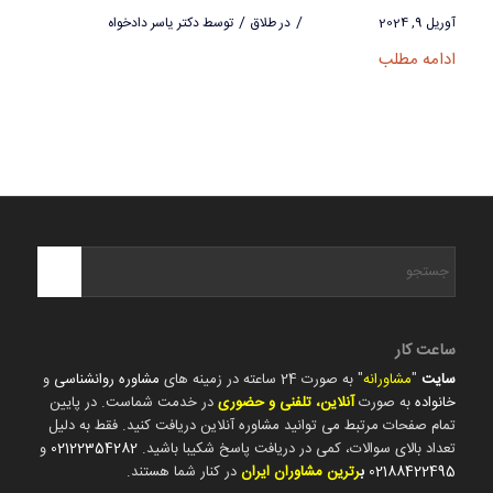
/
/
آوریل 9, 2024
در
طلاق
توسط
دکتر یاسر دادخواه
ادامه مطلب
ساعت کار
سایت
"
مشاورانه
" به صورت 24 ساعته در زمینه های
مشاوره روانشناسی
و
خانواده
به صورت
آنلاین، تلفنی و حضوری
در خدمت شماست. در پایین
تمام صفحات مرتبط می توانید مشاوره آنلاین دریافت کنید. فقط به دلیل
تعداد بالای سوالات، کمی در دریافت پاسخ شکیبا باشید.
02122354282
و
02188422495
ب
رترین مشاوران ایران
در کنار شما هستند.