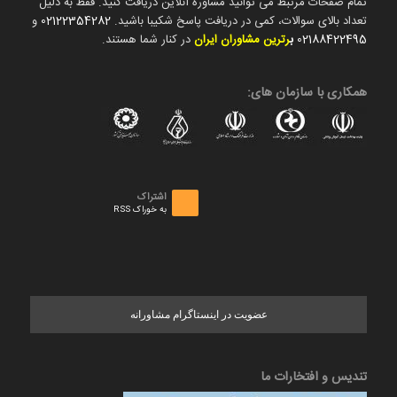
تمام صفحات مرتبط می توانید مشاوره آنلاین دریافت کنید. فقط به دلیل
تعداد بالای سوالات، کمی در دریافت پاسخ شکیبا باشید.
02122354282
و
02188422495
ب
رترین مشاوران ایران
در کنار شما هستند.
همکاری با سازمان های:
اشتراک
به خوراک RSS
عضویت در اینستاگرام مشاورانه
تندیس و افتخارات ما