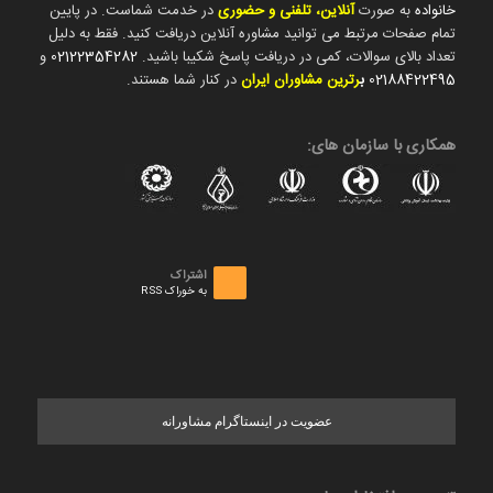
خانواده
به صورت
آنلاین، تلفنی و حضوری
در خدمت شماست. در پایین
تمام صفحات مرتبط می توانید مشاوره آنلاین دریافت کنید. فقط به دلیل
تعداد بالای سوالات، کمی در دریافت پاسخ شکیبا باشید.
02122354282
و
02188422495
ب
رترین مشاوران ایران
در کنار شما هستند.
همکاری با سازمان های:
اشتراک
به خوراک RSS
عضویت در اینستاگرام مشاورانه