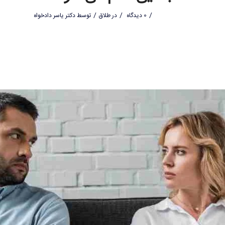
/
/
/
0 دیدگاه
در
طلاق
توسط
دکتر یاسر دادخواه