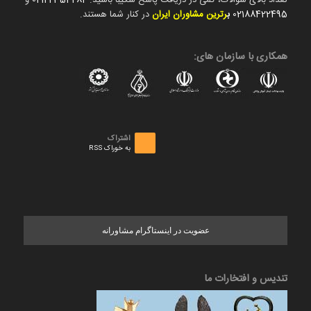
تعداد بالای سوالات، کمی در دریافت پاسخ شکیبا باشید.
02122354282
و
02188422495
ب
رترین مشاوران ایران
در کنار شما هستند.
همکاری با سازمان های:
اشتراک
به خوراک RSS
عضویت در اینستاگرام مشاورانه
تندیس و افتخارات ما