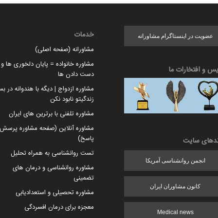
خدمات
عضویت در اینستاگرام مشاورانه
مشاورانه (صفحه اصلی)
مشاوره خانواده = پایان دلخوری ها و ا
یس و افتخارات ما
دست دادن ها
مشاوره ازدواج | دیگه با هندوانه در بس
زندگیتو نابود نکن
مشاوره تلفنی با برترین های ایران
مشاوره آنلاین (صفحه مشاوره پرسش 
پاسخ)
ندهای سایت
تست روانشناسی به همراه تحلیل
انجمن روانشناسی آمریکا
مشاوره روانشناسی و درمان های
تضمینی
کانون مشاوران ایران
مشاوره تحصیلی و استعدادیابی
معجزه برای درمان افسردگی
Medical news