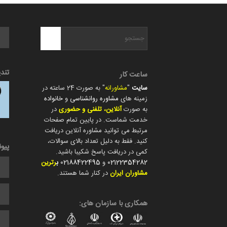
تند
ساعت کار
سایت
"
مشاورانه
" به صورت 24 ساعته در
زمینه های
مشاوره روانشناسی
و
خانواده
به صورت
آنلاین، تلفنی و حضوری
در
خدمت شماست. در پایین تمام صفحات
مرتبط می توانید مشاوره آنلاین دریافت
کنید. فقط به دلیل تعداد بالای سوالات،
پیو
کمی در دریافت پاسخ شکیبا باشید.
02122354282
و
02188422495
ب
رترین
مشاوران ایران
در کنار شما هستند.
همکاری با سازمان های: