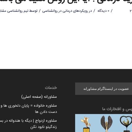
/
/
/
0 دیدگاه
در
رویکردهای درمانی در روانشناسی
توسط
تیم روانشناسی مشاو
خدمات
عضویت در اینستاگرام مشاورانه
مشاورانه (صفحه اصلی)
مشاوره خانواده = پایان دلخوری ها و ا
یس و افتخارات ما
دست دادن ها
مشاوره ازدواج | دیگه با هندوانه در بس
زندگیتو نابود نکن