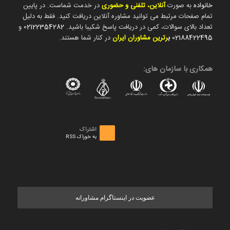
خانواده
به صورت
آنلاین، تلفنی و حضوری
در خدمت شماست. در پایین
تمام صفحات مرتبط می توانید مشاوره آنلاین دریافت کنید. فقط به دلیل
تعداد بالای سوالات، کمی در دریافت پاسخ شکیبا باشید.
02122354282
و
02188422495
ب
رترین مشاوران ایران
در کنار شما هستند.
همکاری با سازمان های:
اشتراک
به خوراک RSS
عضویت در اینستاگرام مشاورانه