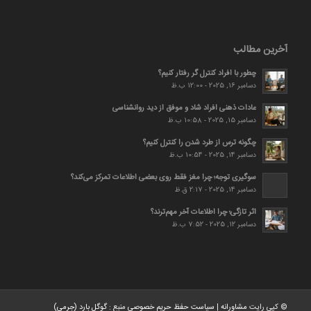
آخرین مطالب
چطور با افراد کنترل گر رفتار کنیم؟
دسامبر 16, 2025 - 12:00 ب.ظ
عادات ذهنی افراد شاد و موفق از دید روانشناسی
دسامبر 15, 2025 - 10:58 ب.ظ
چگونه ترس از طرد شدن را کنترل کنیم؟
دسامبر 14, 2025 - 10:54 ب.ظ
سوگیری توجه؛ چرا مغز فقط روی بعضی اطلاعات تمرکز می‌کند؟
دسامبر 14, 2025 - 2:17 ق.ظ
اثر تازگی؛ چرا اطلاعات آخر مهم‌ترند؟
دسامبر 12, 2025 - 7:52 ب.ظ
© کپی رایت
مشاورانه
|
سیاست حفظ حریم خصوصی
منبع :
گوگل بارد (جرمی)