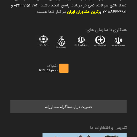
تعداد بالای سوالات، کمی در دریافت پاسخ شکیبا باشید.
02122354282
و
02188422495
ب
رترین مشاوران ایران
در کنار شما هستند.
همکاری با سازمان های:
اشتراک
به خوراک RSS
عضویت در اینستاگرام مشاورانه
تندیس و افتخارات ما