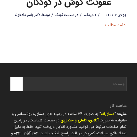
عفونت گوش در کودکان
/
/
/
جولای 7, 2021
0 دیدگاه
در
سلامت کودک
توسط
دکتر یاسر دادخواه
ادامه مطلب
ساعت کار
سایت
"
مشاورانه
" به صورت 24 ساعته در زمینه های
مشاوره روانشناسی
و
خانواده
به صورت
آنلاین، تلفنی و حضوری
در خدمت شماست. در پایین
تمام صفحات مرتبط می توانید مشاوره آنلاین دریافت کنید. فقط به دلیل
تعداد بالای سوالات، کمی در دریافت پاسخ شکیبا باشید.
02122354282
و