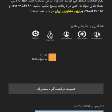
تمام صفحات مرتبط می توانید مشاوره آنلاین دریافت کنید. فقط به دلیل
تعداد بالای سوالات، کمی در دریافت پاسخ شکیبا باشید.
02122354282
و
02188422495
ب
رترین مشاوران ایران
در کنار شما هستند.
همکاری با سازمان های:
اشتراک
به خوراک RSS
عضویت در اینستاگرام مشاورانه
تندیس و افتخارات ما