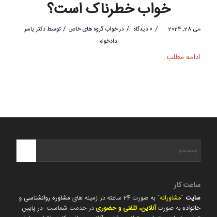
خواب خطرناک است؟
/
/
/
می 28, 2024
0 دیدگاه
در
خواب گروه های خاص
توسط
دکتر یاسر
دادخواه
ادامه مطلب
ساعت کار
سایت
"
مشاورانه
" به صورت 24 ساعته در زمینه های
مشاوره روانشناسی
و
خانواده
به صورت
آنلاین، تلفنی و حضوری
در خدمت شماست. در پایین