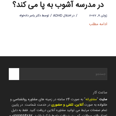
در مدرسه آشوب به پا می کند؟
/
/
ژوئن 8, 2022
در
اختلال ADHD
توسط
دکتر یاسر دادخواه
ادامه مطلب
ساعت کار
سایت
"
مشاورانه
" به صورت 24 ساعته در زمینه های
مشاوره روانشناسی
و
خانواده
به صورت
آنلاین، تلفنی و حضوری
در خدمت شماست. در پایین
تمام صفحات مرتبط می توانید مشاوره آنلاین دریافت کنید. فقط به دلیل
تعداد بالای سوالات، کمی در دریافت پاسخ شکیبا باشید.
02122354282
و