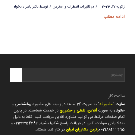
/
/
ژانویه 17, 2023
در
تاثیرات اضطراب و استرس
توسط
دکتر یاسر دادخواه
ادامه مطلب
ساعت کار
سایت
"
مشاورانه
" به صورت 24 ساعته در زمینه های
مشاوره روانشناسی
و
خانواده
به صورت
آنلاین، تلفنی و حضوری
در خدمت شماست. در پایین
تمام صفحات مرتبط می توانید مشاوره آنلاین دریافت کنید. فقط به دلیل
تعداد بالای سوالات، کمی در دریافت پاسخ شکیبا باشید.
02122354282
و
02188422495
ب
رترین مشاوران ایران
در کنار شما هستند.