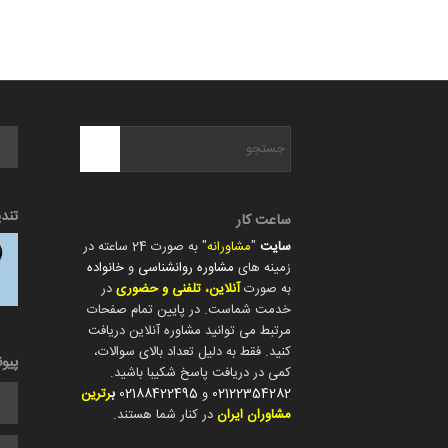
تند
ساعت کار
سایت
"
مشاورانه
" به صورت 24 ساعته در
زمینه های
مشاوره روانشناسی
و
خانواده
به صورت
آنلاین، تلفنی و حضوری
در
خدمت شماست. در پایین تمام صفحات
مرتبط می توانید مشاوره آنلاین دریافت
کنید. فقط به دلیل تعداد بالای سوالات،
پیو
کمی در دریافت پاسخ شکیبا باشید.
02122354282
و
02188422495
ب
رترین
مشاوران ایران
در کنار شما هستند.