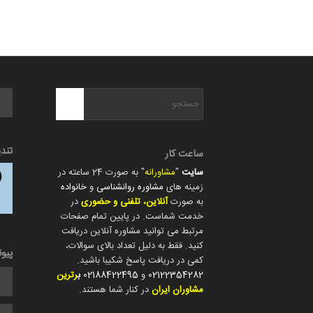
تند
ساعت کار
سایت
"
مشاورانه
" به صورت 24 ساعته در
زمینه های
مشاوره روانشناسی
و
خانواده
به صورت
آنلاین، تلفنی و حضوری
در
خدمت شماست. در پایین تمام صفحات
مرتبط می توانید مشاوره آنلاین دریافت
کنید. فقط به دلیل تعداد بالای سوالات،
پیو
کمی در دریافت پاسخ شکیبا باشید.
02122354282
و
02188422495
ب
رترین
مشاوران ایران
در کنار شما هستند.