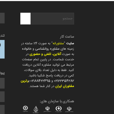
تند
ساعت کار
سایت
"
مشاورانه
" به صورت 24 ساعته در
زمینه های
مشاوره روانشناسی
و
خانواده
به صورت
آنلاین، تلفنی و حضوری
در
خدمت شماست. در پایین تمام صفحات
مرتبط می توانید مشاوره آنلاین دریافت
کنید. فقط به دلیل تعداد بالای سوالات،
پیو
کمی در دریافت پاسخ شکیبا باشید.
02122354282
و
02188422495
ب
رترین
مشاوران ایران
در کنار شما هستند.
همکاری با سازمان های: