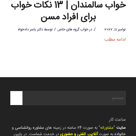
خواب سالمندان | 13 نکات خواب
برای افراد مسن
/
/
نوامبر 11, 2022
در
خواب گروه های خاص
توسط
دکتر یاسر دادخواه
ادامه مطلب
ساعت کار
سایت
"
مشاورانه
" به صورت 24 ساعته در زمینه های
مشاوره روانشناسی
و
خانواده
به صورت
آنلاین، تلفنی و حضوری
در خدمت شماست. در پایین