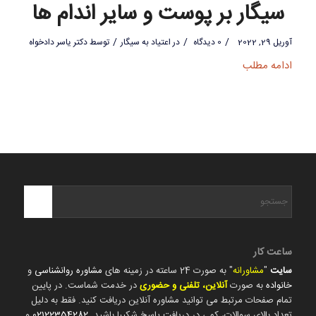
سیگار بر پوست و سایر اندام ها
/
/
/
آوریل 29, 2022
0 دیدگاه
در
اعتیاد به سیگار
توسط
دکتر یاسر دادخواه
ادامه مطلب
ساعت کار
سایت
"
مشاورانه
" به صورت 24 ساعته در زمینه های
مشاوره روانشناسی
و
خانواده
به صورت
آنلاین، تلفنی و حضوری
در خدمت شماست. در پایین
تمام صفحات مرتبط می توانید مشاوره آنلاین دریافت کنید. فقط به دلیل
تعداد بالای سوالات، کمی در دریافت پاسخ شکیبا باشید.
02122354282
و